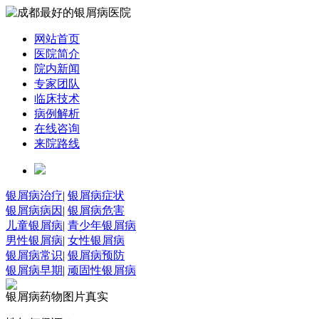
网站首页
医院简介
院内新闻
专家团队
临床技术
病例解析
在线咨询
来院路线
银屑病治疗
|
银屑病症状
银屑病病因
|
银屑病危害
儿童银屑病
|
青少年银屑病
男性银屑病
|
女性银屑病
银屑病常识
|
银屑病预防
银屑病早期
|
顽固性银屑病
银屑病药物图片真实