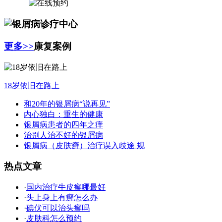
更多>>
康复案例
18岁依旧在路上
和20年的银屑病“说再见”
内心独白：重生的健康
银屑病患者的四年之痒
治别人治不好的银屑病
银屑病（皮肤癣）治疗误入歧途 规
热点文章
·
国内治疗牛皮癣哪最好
·
头上身上有癣怎么办
·
碘伏可以治头癣吗
·
皮肤科怎么预约